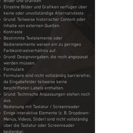
Bilder und Grafiken
Einzelne Bilder und Grafiken verfügen über
keine oder unvollständige Alternativtexte.
Grund: Teilweise historischer Content oder
Inhalte von externen Quellen.
Kontraste
Bestimmte Textelemente oder
Bedienelemente weisen ein zu geringes
Farbkontrastverhältnis auf.
Grund: Designvorgaben, die noch angepasst
werden müssen.
Formulare
Formulare sind nicht vollständig barrierefrei,
da Eingabefelder teilweise keine
beschrifteten Labels enthalten.
Grund: Technische Anpassungen stehen noch
aus.
Bedienung mit Tastatur / Screenreader
Einige interaktive Elemente (z. B. Dropdown-
Menüs, Videos, Slider) sind nicht vollständig
über die Tastatur oder Screenreader
bedienbar.