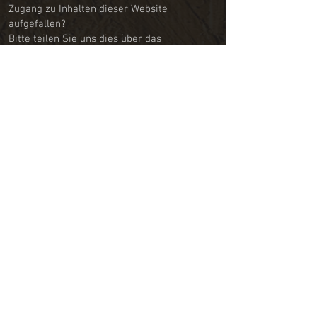
Zugang zu Inhalten dieser Website
aufgefallen?
Bitte teilen Sie uns dies über das
Barrierefreiheits-Feedbackformular
mit.
Wir sind bemüht, Ihre Hinweise
schnellstmöglich umzusetzen.
Schlichtungsverfahren
Falls Sie innerhalb von sechs Wochen keine
zufriedenstellende Antwort von uns erhalten,
können Sie sich an die Schlichtungsstelle
gemäß § 16 BGG wenden:
Schlichtungsstelle BGG
Mauerstraße 53
10117 Berlin
Telefon: +49 30 18 527-2805
E-Mail: info@schlichtungsstelle-bgg.de
Web: www.schlichtungsstelle-bgg.de